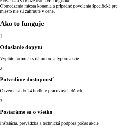
Slovenska sa môže líšiť kvôli logistike.
Obmedzenia miesta konania a prípadné povolenia špecifické pre
miesto nie sú zahrnuté v cene.
Ako to funguje
1
Odoslanie dopytu
Vyplňte formulár s dátumom a typom akcie
2
Potvrdíme dostupnosť
Ozveme sa do 24 hodín v pracovných dňoch
3
Postaráme sa o všetko
Inštalácia, prevádzka a technická podpora počas akcie