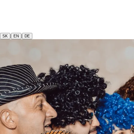
|
|
SK
EN
DE