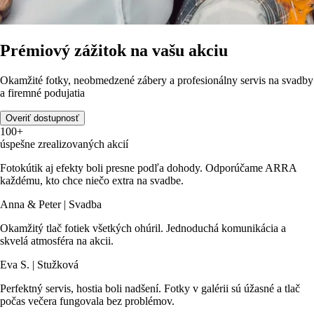
Prémiový zážitok na vašu akciu
Okamžité fotky, neobmedzené zábery a profesionálny servis na svadby
a firemné podujatia
Overiť dostupnosť
100+
úspešne zrealizovaných akcií
Fotokútik aj efekty boli presne podľa dohody. Odporúčame ARRA
každému, kto chce niečo extra na svadbe.
Anna & Peter | Svadba
Okamžitý tlač fotiek všetkých ohúril. Jednoduchá komunikácia a
skvelá atmosféra na akcii.
Eva S. | Stužková
Perfektný servis, hostia boli nadšení. Fotky v galérii sú úžasné a tlač
počas večera fungovala bez problémov.