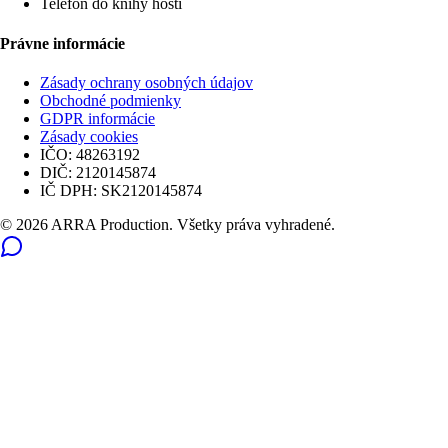
Telefón do knihy hostí
Právne informácie
Zásady ochrany osobných údajov
Obchodné podmienky
GDPR informácie
Zásady cookies
IČO:
48263192
DIČ:
2120145874
IČ DPH:
SK2120145874
© 2026 ARRA Production. Všetky práva vyhradené.