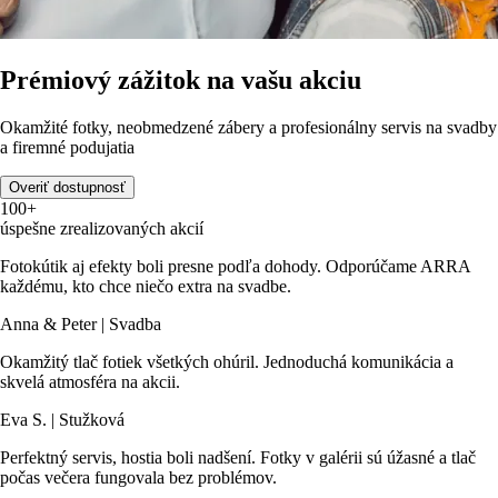
Prémiový zážitok na vašu akciu
Okamžité fotky, neobmedzené zábery a profesionálny servis na svadby
a firemné podujatia
Overiť dostupnosť
100+
úspešne zrealizovaných akcií
Fotokútik aj efekty boli presne podľa dohody. Odporúčame ARRA
každému, kto chce niečo extra na svadbe.
Anna & Peter | Svadba
Okamžitý tlač fotiek všetkých ohúril. Jednoduchá komunikácia a
skvelá atmosféra na akcii.
Eva S. | Stužková
Perfektný servis, hostia boli nadšení. Fotky v galérii sú úžasné a tlač
počas večera fungovala bez problémov.