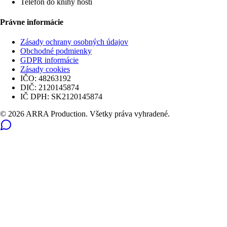
Telefón do knihy hostí
Právne informácie
Zásady ochrany osobných údajov
Obchodné podmienky
GDPR informácie
Zásady cookies
IČO:
48263192
DIČ:
2120145874
IČ DPH:
SK2120145874
© 2026 ARRA Production. Všetky práva vyhradené.