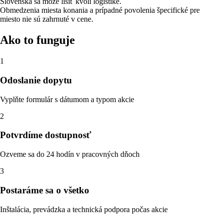
Slovenska sa môže líšiť kvôli logistike.
Obmedzenia miesta konania a prípadné povolenia špecifické pre
miesto nie sú zahrnuté v cene.
Ako to funguje
1
Odoslanie dopytu
Vyplňte formulár s dátumom a typom akcie
2
Potvrdíme dostupnosť
Ozveme sa do 24 hodín v pracovných dňoch
3
Postaráme sa o všetko
Inštalácia, prevádzka a technická podpora počas akcie