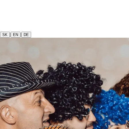
|
|
SK
EN
DE