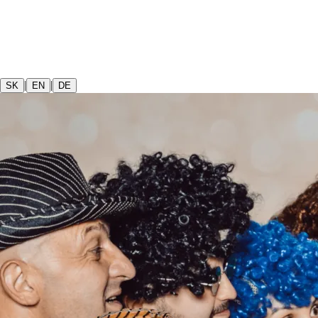
|
|
SK
EN
DE