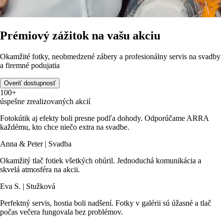
Prémiový zážitok na vašu akciu
Okamžité fotky, neobmedzené zábery a profesionálny servis na svadby
a firemné podujatia
Overiť dostupnosť
100+
úspešne zrealizovaných akcií
Fotokútik aj efekty boli presne podľa dohody. Odporúčame ARRA
každému, kto chce niečo extra na svadbe.
Anna & Peter | Svadba
Okamžitý tlač fotiek všetkých ohúril. Jednoduchá komunikácia a
skvelá atmosféra na akcii.
Eva S. | Stužková
Perfektný servis, hostia boli nadšení. Fotky v galérii sú úžasné a tlač
počas večera fungovala bez problémov.