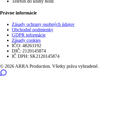
Telefón do knihy hostí
Právne informácie
Zásady ochrany osobných údajov
Obchodné podmienky
GDPR informácie
Zásady cookies
IČO:
48263192
DIČ:
2120145874
IČ DPH:
SK2120145874
© 2026 ARRA Production. Všetky práva vyhradené.