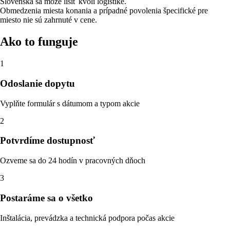
Slovenska sa môže líšiť kvôli logistike.
Obmedzenia miesta konania a prípadné povolenia špecifické pre
miesto nie sú zahrnuté v cene.
Ako to funguje
1
Odoslanie dopytu
Vyplňte formulár s dátumom a typom akcie
2
Potvrdíme dostupnosť
Ozveme sa do 24 hodín v pracovných dňoch
3
Postaráme sa o všetko
Inštalácia, prevádzka a technická podpora počas akcie