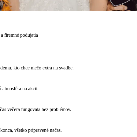
a firemné podujatia
ému, kto chce niečo extra na svadbe.
 atmosféra na akcii.
 počas večera fungovala bez problémov.
 konca, všetko pripravené načas.