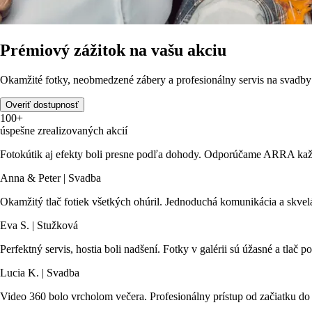
Prémiový zážitok na vašu akciu
Okamžité fotky, neobmedzené zábery a profesionálny servis na svadby 
Overiť dostupnosť
100+
úspešne zrealizovaných akcií
Fotokútik aj efekty boli presne podľa dohody. Odporúčame ARRA každ
Anna & Peter | Svadba
Okamžitý tlač fotiek všetkých ohúril. Jednoduchá komunikácia a skvelá
Eva S. | Stužková
Perfektný servis, hostia boli nadšení. Fotky v galérii sú úžasné a tlač
Lucia K. | Svadba
Video 360 bolo vrcholom večera. Profesionálny prístup od začiatku do