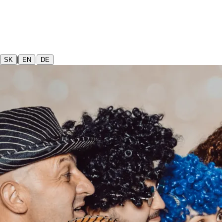
|
|
SK
EN
DE