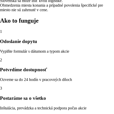
Slovenska sa môže líšiť kvôli logistike.
Obmedzenia miesta konania a prípadné povolenia špecifické pre
miesto nie sú zahrnuté v cene.
Ako to funguje
1
Odoslanie dopytu
Vyplňte formulár s dátumom a typom akcie
2
Potvrdíme dostupnosť
Ozveme sa do 24 hodín v pracovných dňoch
3
Postaráme sa o všetko
Inštalácia, prevádzka a technická podpora počas akcie