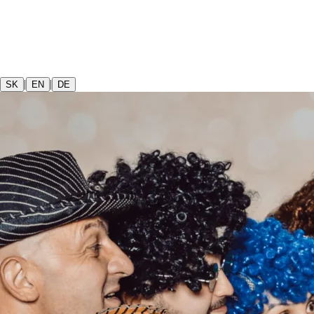
|
|
SK
EN
DE