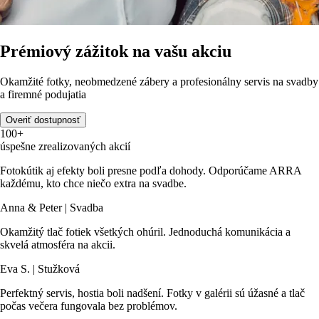
Prémiový zážitok na vašu akciu
Okamžité fotky, neobmedzené zábery a profesionálny servis na svadby
a firemné podujatia
Overiť dostupnosť
100+
úspešne zrealizovaných akcií
Fotokútik aj efekty boli presne podľa dohody. Odporúčame ARRA
každému, kto chce niečo extra na svadbe.
Anna & Peter | Svadba
Okamžitý tlač fotiek všetkých ohúril. Jednoduchá komunikácia a
skvelá atmosféra na akcii.
Eva S. | Stužková
Perfektný servis, hostia boli nadšení. Fotky v galérii sú úžasné a tlač
počas večera fungovala bez problémov.