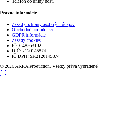
Telefón do knihy hostí
Právne informácie
Zásady ochrany osobných údajov
Obchodné podmienky
GDPR informácie
Zásady cookies
IČO:
48263192
DIČ:
2120145874
IČ DPH:
SK2120145874
© 2026 ARRA Production. Všetky práva vyhradené.