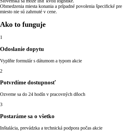
Slovenska sa môže líšiť kvôli logistike.
Obmedzenia miesta konania a prípadné povolenia špecifické pre
miesto nie sú zahrnuté v cene.
Ako to funguje
1
Odoslanie dopytu
Vyplňte formulár s dátumom a typom akcie
2
Potvrdíme dostupnosť
Ozveme sa do 24 hodín v pracovných dňoch
3
Postaráme sa o všetko
Inštalácia, prevádzka a technická podpora počas akcie