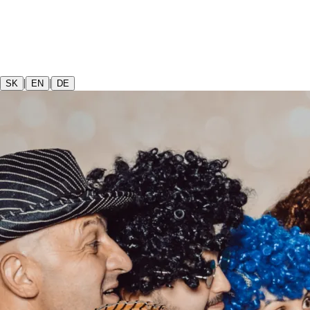
|
|
SK
EN
DE