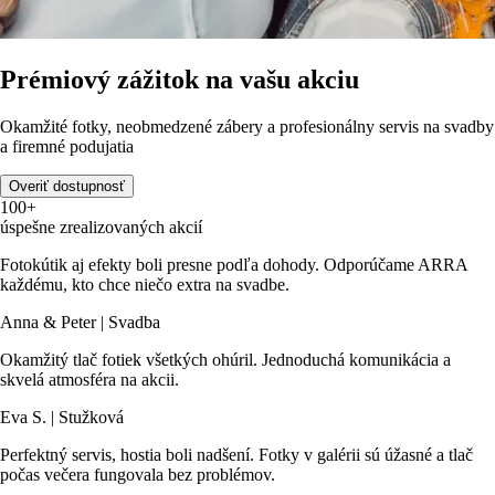
Prémiový zážitok na vašu akciu
Okamžité fotky, neobmedzené zábery a profesionálny servis na svadby
a firemné podujatia
Overiť dostupnosť
100+
úspešne zrealizovaných akcií
Fotokútik aj efekty boli presne podľa dohody. Odporúčame ARRA
každému, kto chce niečo extra na svadbe.
Anna & Peter | Svadba
Okamžitý tlač fotiek všetkých ohúril. Jednoduchá komunikácia a
skvelá atmosféra na akcii.
Eva S. | Stužková
Perfektný servis, hostia boli nadšení. Fotky v galérii sú úžasné a tlač
počas večera fungovala bez problémov.