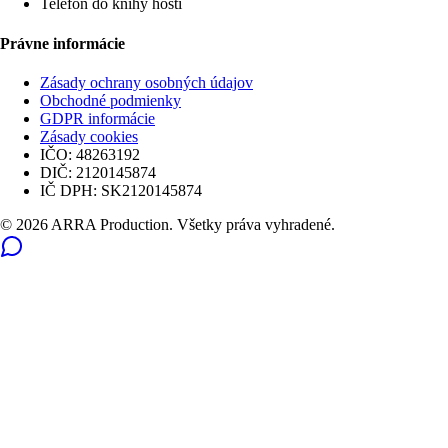
Telefón do knihy hostí
Právne informácie
Zásady ochrany osobných údajov
Obchodné podmienky
GDPR informácie
Zásady cookies
IČO:
48263192
DIČ:
2120145874
IČ DPH:
SK2120145874
© 2026 ARRA Production. Všetky práva vyhradené.