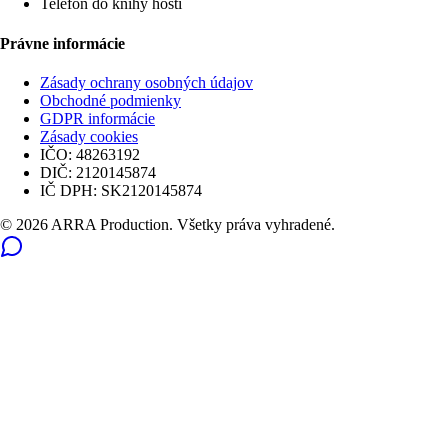
Telefón do knihy hostí
Právne informácie
Zásady ochrany osobných údajov
Obchodné podmienky
GDPR informácie
Zásady cookies
IČO:
48263192
DIČ:
2120145874
IČ DPH:
SK2120145874
© 2026 ARRA Production. Všetky práva vyhradené.