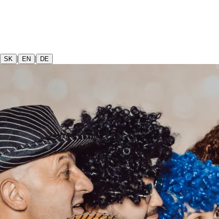
|
|
SK
EN
DE