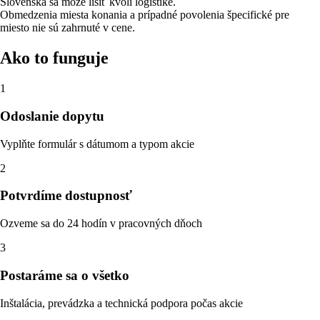
Slovenska sa môže líšiť kvôli logistike.
Obmedzenia miesta konania a prípadné povolenia špecifické pre
miesto nie sú zahrnuté v cene.
Ako to funguje
1
Odoslanie dopytu
Vyplňte formulár s dátumom a typom akcie
2
Potvrdíme dostupnosť
Ozveme sa do 24 hodín v pracovných dňoch
3
Postaráme sa o všetko
Inštalácia, prevádzka a technická podpora počas akcie