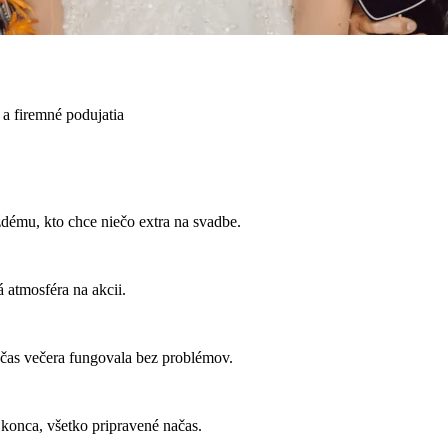
a firemné podujatia
ému, kto chce niečo extra na svadbe.
 atmosféra na akcii.
 počas večera fungovala bez problémov.
 konca, všetko pripravené načas.