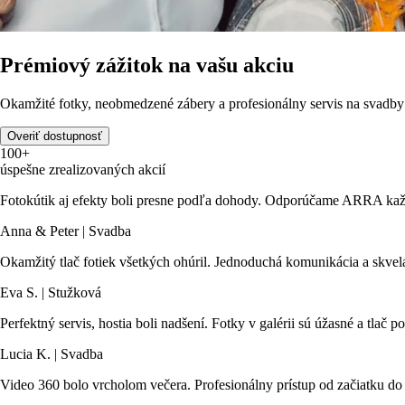
Prémiový zážitok na vašu akciu
Okamžité fotky, neobmedzené zábery a profesionálny servis na svadby 
Overiť dostupnosť
100+
úspešne zrealizovaných akcií
Fotokútik aj efekty boli presne podľa dohody. Odporúčame ARRA každ
Anna & Peter | Svadba
Okamžitý tlač fotiek všetkých ohúril. Jednoduchá komunikácia a skvelá
Eva S. | Stužková
Perfektný servis, hostia boli nadšení. Fotky v galérii sú úžasné a tlač
Lucia K. | Svadba
Video 360 bolo vrcholom večera. Profesionálny prístup od začiatku do