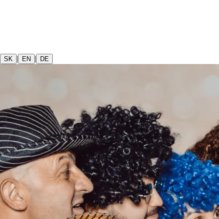
|
|
SK
EN
DE