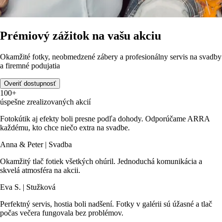
Prémiový zážitok na vašu akciu
Okamžité fotky, neobmedzené zábery a profesionálny servis na svadby
a firemné podujatia
Overiť dostupnosť
100+
úspešne zrealizovaných akcií
Fotokútik aj efekty boli presne podľa dohody. Odporúčame ARRA
každému, kto chce niečo extra na svadbe.
Anna & Peter | Svadba
Okamžitý tlač fotiek všetkých ohúril. Jednoduchá komunikácia a
skvelá atmosféra na akcii.
Eva S. | Stužková
Perfektný servis, hostia boli nadšení. Fotky v galérii sú úžasné a tlač
počas večera fungovala bez problémov.