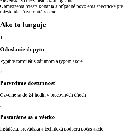
Slovenska sa môže líšiť kvôli logistike.
Obmedzenia miesta konania a prípadné povolenia špecifické pre
miesto nie sú zahrnuté v cene.
Ako to funguje
1
Odoslanie dopytu
Vyplňte formulár s dátumom a typom akcie
2
Potvrdíme dostupnosť
Ozveme sa do 24 hodín v pracovných dňoch
3
Postaráme sa o všetko
Inštalácia, prevádzka a technická podpora počas akcie