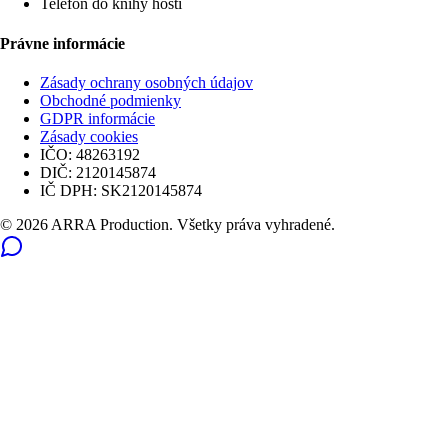
Telefón do knihy hostí
Právne informácie
Zásady ochrany osobných údajov
Obchodné podmienky
GDPR informácie
Zásady cookies
IČO:
48263192
DIČ:
2120145874
IČ DPH:
SK2120145874
© 2026 ARRA Production. Všetky práva vyhradené.