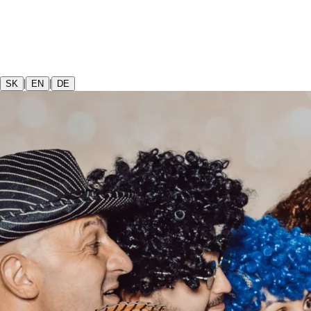
|
|
SK
EN
DE