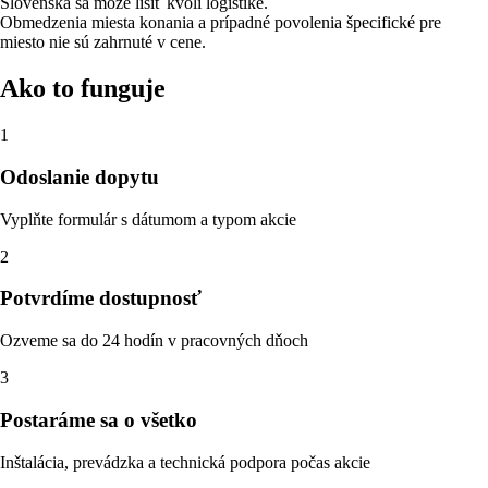
Slovenska sa môže líšiť kvôli logistike.
Obmedzenia miesta konania a prípadné povolenia špecifické pre
miesto nie sú zahrnuté v cene.
Ako to funguje
1
Odoslanie dopytu
Vyplňte formulár s dátumom a typom akcie
2
Potvrdíme dostupnosť
Ozveme sa do 24 hodín v pracovných dňoch
3
Postaráme sa o všetko
Inštalácia, prevádzka a technická podpora počas akcie