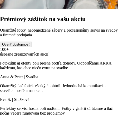
Prémiový zážitok na vašu akciu
Okamžité fotky, neobmedzené zábery a profesionálny servis na svadby
a firemné podujatia
Overiť dostupnosť
100+
úspešne zrealizovaných akcií
Fotokútik aj efekty boli presne podľa dohody. Odporúčame ARRA
každému, kto chce niečo extra na svadbe.
Anna & Peter | Svadba
Okamžitý tlač fotiek všetkých ohúril. Jednoduchá komunikácia a
skvelá atmosféra na akcii.
Eva S. | Stužková
Perfektný servis, hostia boli nadšení. Fotky v galérii sú úžasné a tlač
počas večera fungovala bez problémov.