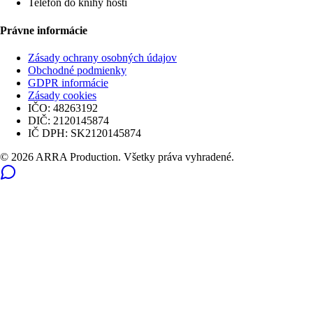
Telefón do knihy hostí
Právne informácie
Zásady ochrany osobných údajov
Obchodné podmienky
GDPR informácie
Zásady cookies
IČO:
48263192
DIČ:
2120145874
IČ DPH:
SK2120145874
© 2026 ARRA Production. Všetky práva vyhradené.