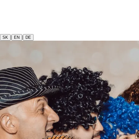
|
|
SK
EN
DE