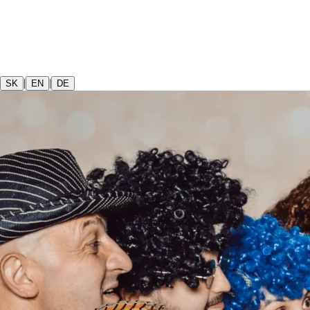
|
|
SK
EN
DE