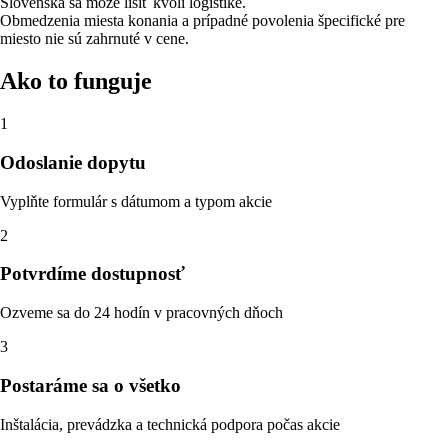
Slovenska sa môže líšiť kvôli logistike.
Obmedzenia miesta konania a prípadné povolenia špecifické pre
miesto nie sú zahrnuté v cene.
Ako to funguje
1
Odoslanie dopytu
Vyplňte formulár s dátumom a typom akcie
2
Potvrdíme dostupnosť
Ozveme sa do 24 hodín v pracovných dňoch
3
Postaráme sa o všetko
Inštalácia, prevádzka a technická podpora počas akcie