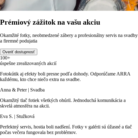
Prémiový zážitok na vašu akciu
Okamžité fotky, neobmedzené zábery a profesionálny servis na svadby
a firemné podujatia
Overiť dostupnosť
100+
úspešne zrealizovaných akcií
Fotokútik aj efekty boli presne podľa dohody. Odporúčame ARRA
každému, kto chce niečo extra na svadbe.
Anna & Peter | Svadba
Okamžitý tlač fotiek všetkých ohúril. Jednoduchá komunikácia a
skvelá atmosféra na akcii.
Eva S. | Stužková
Perfektný servis, hostia boli nadšení. Fotky v galérii sú úžasné a tlač
počas večera fungovala bez problémov.