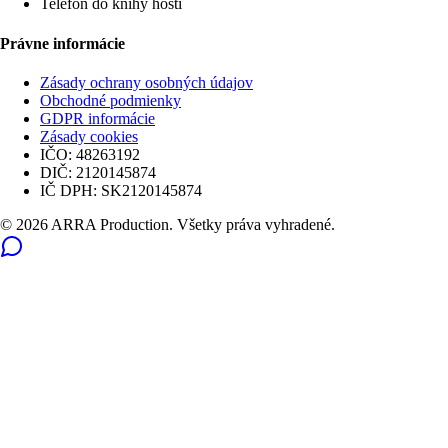
Telefón do knihy hostí
Právne informácie
Zásady ochrany osobných údajov
Obchodné podmienky
GDPR informácie
Zásady cookies
IČO:
48263192
DIČ:
2120145874
IČ DPH:
SK2120145874
© 2026 ARRA Production. Všetky práva vyhradené.