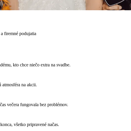
a firemné podujatia
ému, kto chce niečo extra na svadbe.
 atmosféra na akcii.
 počas večera fungovala bez problémov.
 konca, všetko pripravené načas.