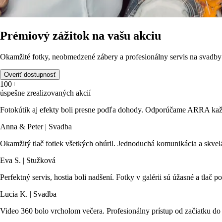
Prémiový zážitok na vašu akciu
Okamžité fotky, neobmedzené zábery a profesionálny servis na svadby 
Overiť dostupnosť
100+
úspešne zrealizovaných akcií
Fotokútik aj efekty boli presne podľa dohody. Odporúčame ARRA každ
Anna & Peter | Svadba
Okamžitý tlač fotiek všetkých ohúril. Jednoduchá komunikácia a skvelá
Eva S. | Stužková
Perfektný servis, hostia boli nadšení. Fotky v galérii sú úžasné a tlač
Lucia K. | Svadba
Video 360 bolo vrcholom večera. Profesionálny prístup od začiatku do