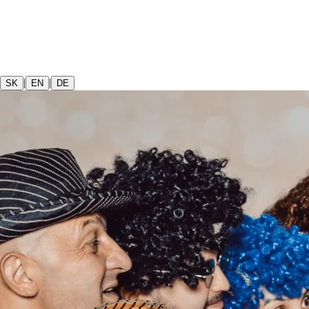
|
|
SK
EN
DE