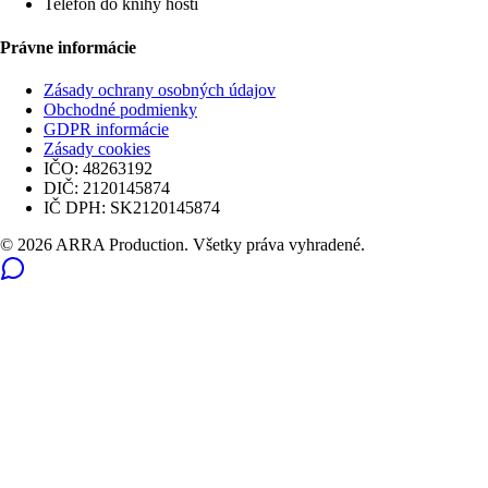
Telefón do knihy hostí
Právne informácie
Zásady ochrany osobných údajov
Obchodné podmienky
GDPR informácie
Zásady cookies
IČO:
48263192
DIČ:
2120145874
IČ DPH:
SK2120145874
© 2026 ARRA Production. Všetky práva vyhradené.