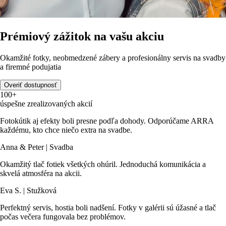
Prémiový zážitok na vašu akciu
Okamžité fotky, neobmedzené zábery a profesionálny servis na svadby
a firemné podujatia
Overiť dostupnosť
100+
úspešne zrealizovaných akcií
Fotokútik aj efekty boli presne podľa dohody. Odporúčame ARRA
každému, kto chce niečo extra na svadbe.
Anna & Peter | Svadba
Okamžitý tlač fotiek všetkých ohúril. Jednoduchá komunikácia a
skvelá atmosféra na akcii.
Eva S. | Stužková
Perfektný servis, hostia boli nadšení. Fotky v galérii sú úžasné a tlač
počas večera fungovala bez problémov.