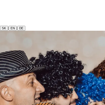
|
|
SK
EN
DE