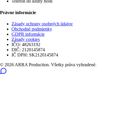
Telefón do knihy hostí
Právne informácie
Zásady ochrany osobných údajov
Obchodné podmienky
GDPR informácie
Zásady cookies
IČO:
48263192
DIČ:
2120145874
IČ DPH:
SK2120145874
© 2026 ARRA Production. Všetky práva vyhradené.