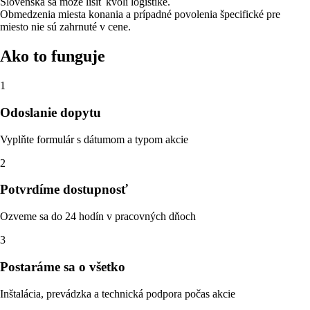
Slovenska sa môže líšiť kvôli logistike.
Obmedzenia miesta konania a prípadné povolenia špecifické pre
miesto nie sú zahrnuté v cene.
Ako to funguje
1
Odoslanie dopytu
Vyplňte formulár s dátumom a typom akcie
2
Potvrdíme dostupnosť
Ozveme sa do 24 hodín v pracovných dňoch
3
Postaráme sa o všetko
Inštalácia, prevádzka a technická podpora počas akcie