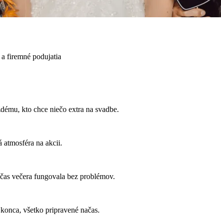
a firemné podujatia
ému, kto chce niečo extra na svadbe.
 atmosféra na akcii.
 počas večera fungovala bez problémov.
 konca, všetko pripravené načas.