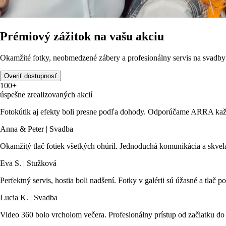
Prémiový zážitok na vašu akciu
Okamžité fotky, neobmedzené zábery a profesionálny servis na svadby 
Overiť dostupnosť
100+
úspešne zrealizovaných akcií
Fotokútik aj efekty boli presne podľa dohody. Odporúčame ARRA každ
Anna & Peter | Svadba
Okamžitý tlač fotiek všetkých ohúril. Jednoduchá komunikácia a skvelá
Eva S. | Stužková
Perfektný servis, hostia boli nadšení. Fotky v galérii sú úžasné a tlač
Lucia K. | Svadba
Video 360 bolo vrcholom večera. Profesionálny prístup od začiatku do