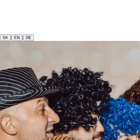
|
|
SK
EN
DE