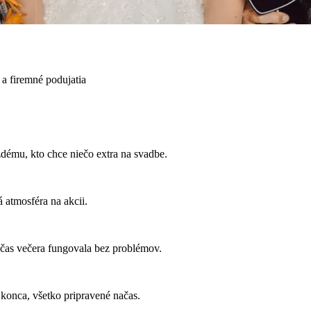
a firemné podujatia
ému, kto chce niečo extra na svadbe.
 atmosféra na akcii.
 počas večera fungovala bez problémov.
 konca, všetko pripravené načas.