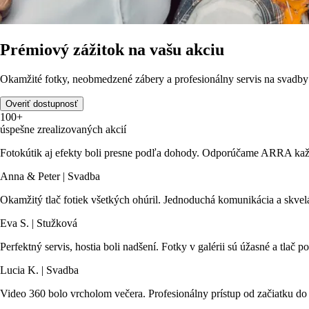
Prémiový zážitok na vašu akciu
Okamžité fotky, neobmedzené zábery a profesionálny servis na svadby 
Overiť dostupnosť
100+
úspešne zrealizovaných akcií
Fotokútik aj efekty boli presne podľa dohody. Odporúčame ARRA každ
Anna & Peter | Svadba
Okamžitý tlač fotiek všetkých ohúril. Jednoduchá komunikácia a skvelá
Eva S. | Stužková
Perfektný servis, hostia boli nadšení. Fotky v galérii sú úžasné a tlač
Lucia K. | Svadba
Video 360 bolo vrcholom večera. Profesionálny prístup od začiatku do