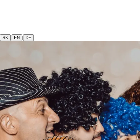
|
|
SK
EN
DE