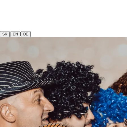
|
|
SK
EN
DE