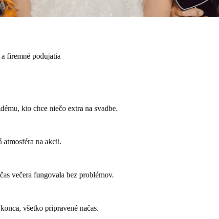
a firemné podujatia
ému, kto chce niečo extra na svadbe.
 atmosféra na akcii.
 počas večera fungovala bez problémov.
 konca, všetko pripravené načas.