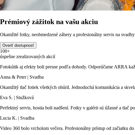
Prémiový zážitok na vašu akciu
Okamžité fotky, neobmedzené zábery a profesionálny servis na svadby 
Overiť dostupnosť
100+
úspešne zrealizovaných akcií
Fotokútik aj efekty boli presne podľa dohody. Odporúčame ARRA každ
Anna & Peter | Svadba
Okamžitý tlač fotiek všetkých ohúril. Jednoduchá komunikácia a skvelá
Eva S. | Stužková
Perfektný servis, hostia boli nadšení. Fotky v galérii sú úžasné a tlač
Lucia K. | Svadba
Video 360 bolo vrcholom večera. Profesionálny prístup od začiatku do