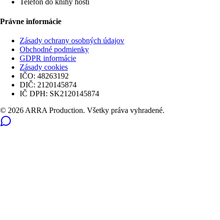
Telefón do knihy hostí
Právne informácie
Zásady ochrany osobných údajov
Obchodné podmienky
GDPR informácie
Zásady cookies
IČO:
48263192
DIČ:
2120145874
IČ DPH:
SK2120145874
© 2026 ARRA Production. Všetky práva vyhradené.