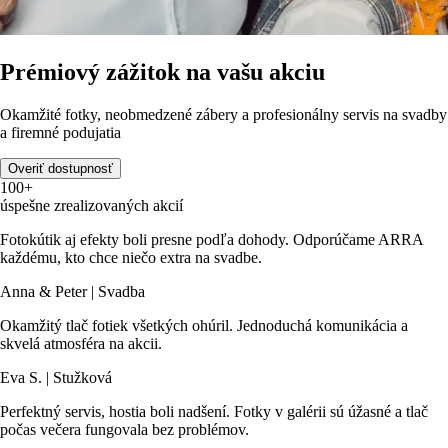
Prémiový zážitok na vašu akciu
Okamžité fotky, neobmedzené zábery a profesionálny servis na svadby
a firemné podujatia
Overiť dostupnosť
100+
úspešne zrealizovaných akcií
Fotokútik aj efekty boli presne podľa dohody. Odporúčame ARRA
každému, kto chce niečo extra na svadbe.
Anna & Peter | Svadba
Okamžitý tlač fotiek všetkých ohúril. Jednoduchá komunikácia a
skvelá atmosféra na akcii.
Eva S. | Stužková
Perfektný servis, hostia boli nadšení. Fotky v galérii sú úžasné a tlač
počas večera fungovala bez problémov.