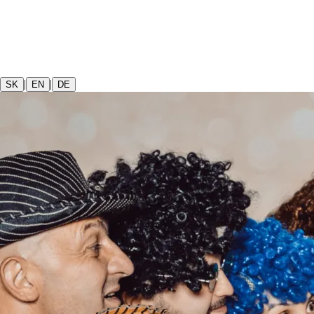
|
|
SK
EN
DE