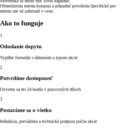
Slovenska sa môže líšiť kvôli logistike.
Obmedzenia miesta konania a prípadné povolenia špecifické pre
miesto nie sú zahrnuté v cene.
Ako to funguje
1
Odoslanie dopytu
Vyplňte formulár s dátumom a typom akcie
2
Potvrdíme dostupnosť
Ozveme sa do 24 hodín v pracovných dňoch
3
Postaráme sa o všetko
Inštalácia, prevádzka a technická podpora počas akcie