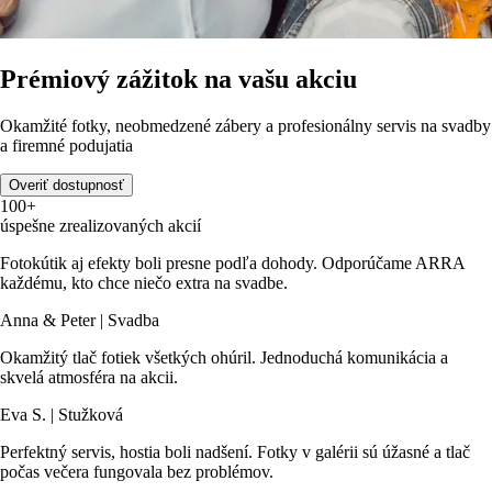
Prémiový zážitok na vašu akciu
Okamžité fotky, neobmedzené zábery a profesionálny servis na svadby
a firemné podujatia
Overiť dostupnosť
100+
úspešne zrealizovaných akcií
Fotokútik aj efekty boli presne podľa dohody. Odporúčame ARRA
každému, kto chce niečo extra na svadbe.
Anna & Peter | Svadba
Okamžitý tlač fotiek všetkých ohúril. Jednoduchá komunikácia a
skvelá atmosféra na akcii.
Eva S. | Stužková
Perfektný servis, hostia boli nadšení. Fotky v galérii sú úžasné a tlač
počas večera fungovala bez problémov.