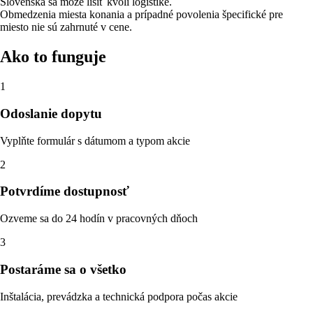
Slovenska sa môže líšiť kvôli logistike.
Obmedzenia miesta konania a prípadné povolenia špecifické pre
miesto nie sú zahrnuté v cene.
Ako to funguje
1
Odoslanie dopytu
Vyplňte formulár s dátumom a typom akcie
2
Potvrdíme dostupnosť
Ozveme sa do 24 hodín v pracovných dňoch
3
Postaráme sa o všetko
Inštalácia, prevádzka a technická podpora počas akcie