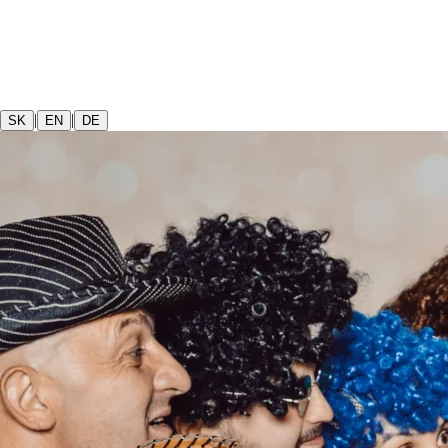
|
|
SK
EN
DE