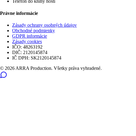
Telefón do knihy hostí
Právne informácie
Zásady ochrany osobných údajov
Obchodné podmienky
GDPR informácie
Zásady cookies
IČO:
48263192
DIČ:
2120145874
IČ DPH:
SK2120145874
© 2026 ARRA Production. Všetky práva vyhradené.