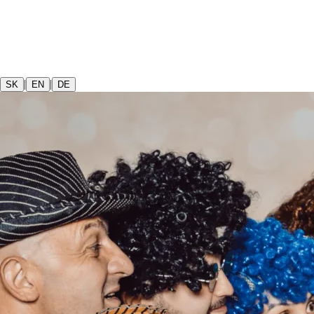
|
|
SK
EN
DE