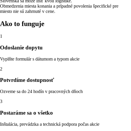
Slovenska sa môže líšiť kvôli logistike.
Obmedzenia miesta konania a prípadné povolenia špecifické pre
miesto nie sú zahrnuté v cene.
Ako to funguje
1
Odoslanie dopytu
Vyplňte formulár s dátumom a typom akcie
2
Potvrdíme dostupnosť
Ozveme sa do 24 hodín v pracovných dňoch
3
Postaráme sa o všetko
Inštalácia, prevádzka a technická podpora počas akcie