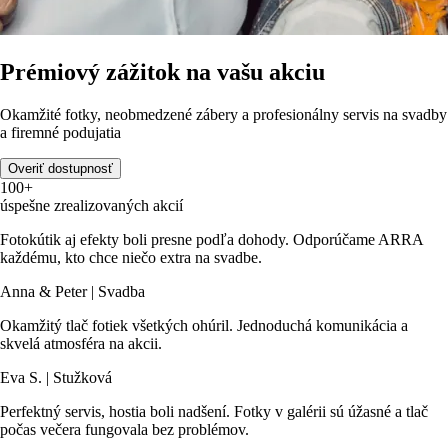
Prémiový zážitok na vašu akciu
Okamžité fotky, neobmedzené zábery a profesionálny servis na svadby
a firemné podujatia
Overiť dostupnosť
100+
úspešne zrealizovaných akcií
Fotokútik aj efekty boli presne podľa dohody. Odporúčame ARRA
každému, kto chce niečo extra na svadbe.
Anna & Peter | Svadba
Okamžitý tlač fotiek všetkých ohúril. Jednoduchá komunikácia a
skvelá atmosféra na akcii.
Eva S. | Stužková
Perfektný servis, hostia boli nadšení. Fotky v galérii sú úžasné a tlač
počas večera fungovala bez problémov.