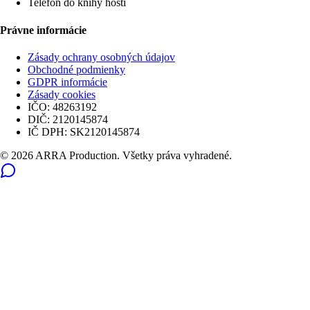
Telefón do knihy hostí
Právne informácie
Zásady ochrany osobných údajov
Obchodné podmienky
GDPR informácie
Zásady cookies
IČO:
48263192
DIČ:
2120145874
IČ DPH:
SK2120145874
© 2026 ARRA Production. Všetky práva vyhradené.